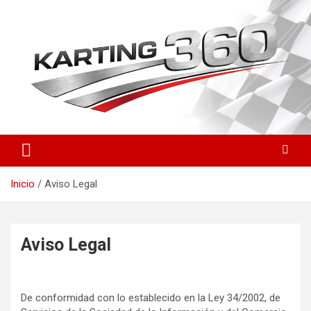
Saltar
al
contenido
Toda la actualidad del karting nacional e internacional: resultados
Karting 360 | Noticias,
del CEK, FIA Karting, fichas de pilotos, circuitos y novedades
Campeonatos y Pilotos de
técnicas. Actualizado a diario.
Inicio
Aviso Legal
Karting en España
Aviso Legal
De conformidad con lo establecido en la Ley 34/2002, de