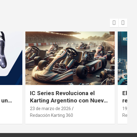
IC Series Revoluciona el
El gi
 un
Karting Argentino con Nuevos
revol
ng
Motores
inver
23 de marzo de 2026
19 de 
Redacción Karting 360
Redacci