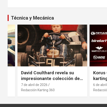
Técnica y Mecánica
el
David Coulthard revela su
Korus 
impresionante colección de
kartin
vehículos
indust
7 de abril de 2026
6 de abri
antici
Redacción Karting 360
Redacció
movimi
sector