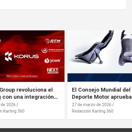
Group revoluciona el
El Consejo Mundial del
g con una integración
Deporte Motor aprueba
rial estratégica que se
nuevo asiento de karti
l de 2026
27 de marzo de 2026
pa a posibles
n Karting 360
Redacción Karting 360
etos que afecten al
 desde paises asiaticos