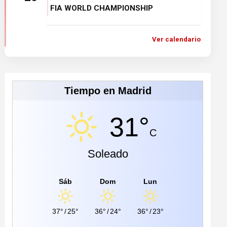
FIA WORLD CHAMPIONSHIP
Ver calendario
Tiempo en Madrid
31°
C
Soleado
Sáb
Dom
Lun
37°
/
25°
36°
/
24°
36°
/
23°